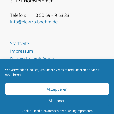
31171 Nordstemmen
Telefon:
0 50 69 – 9 63 33
info@elektro-boehm.de
Startseite
Impressum
Datenschutzerklärung
Anfahrt
Wir verwenden Cookies, um unsere Website und unseren Service zu
Kontakt
optimieren.
Cookie-Richtlinie (EU)
Akzeptieren
Ablehnen
© 2026
Böhm Elektro-Installations-GmbH | Website by
OSA
Online Service Agentur GmbH
Cookie-Richtlinie
Datenschutzerklärung
Impressum